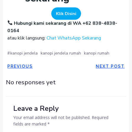
Klik Disini
Hubungi kami sekarang di WA +62 838-4838-
0164
atau klik langsung:
Chat WhatsApp Sekarang
#
kanopi jendela
kanopi jendela rumah
kanopi rumah
POST
POST
PREVIOUS
NEXT POST
NAVIGATION
NAVIGAT
No responses yet
Leave a Reply
Your email address will not be published.
Required
fields are marked
*