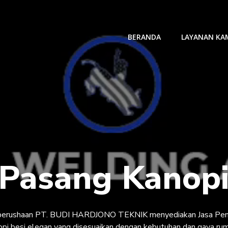
BERANDA
LAYANAN KA
 Pasang Kanopi
 perushaan PT. BUDI HARDJONO TEKNIK menyediakan Jasa Pemb
nopi besi elegan yang disesuaikan dengan kebutuhan dan gaya ru