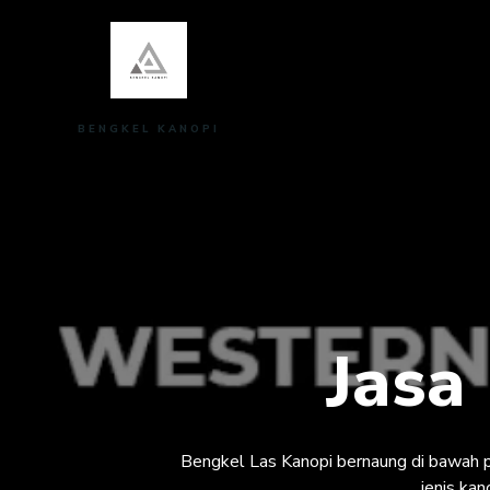
Skip
to
content
BENGKEL KANOPI
Jasa
Bengkel Las Kanopi bernaung di bawah
jenis ka