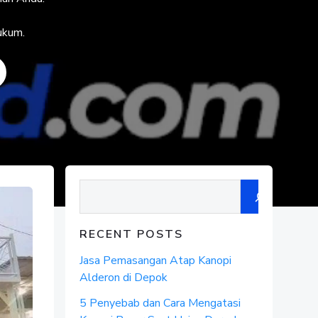
Hukum.
Search
RECENT POSTS
Jasa Pemasangan Atap Kanopi
Alderon di Depok
5 Penyebab dan Cara Mengatasi