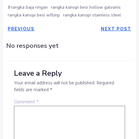
#
rangka baja ringan
rangka kanopi besi hollow galvanis
rangka kanopi besi wf/unp
rangka kanopi stainless steel
POST
POST
PREVIOUS
NEXT POST
NAVIGATION
NAVIGAT
No responses yet
Leave a Reply
Your email address will not be published.
Required
fields are marked
*
Comment
*