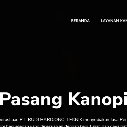
BERANDA
LAYANAN KA
 Pasang Kanopi
 perushaan PT. BUDI HARDJONO TEKNIK menyediakan Jasa Pemb
nopi besi elegan yang disesuaikan dengan kebutuhan dan gaya ru