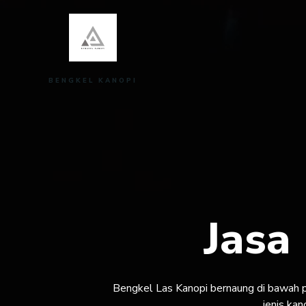
Skip
to
content
BENGKEL KANOPI
Jasa
Bengkel Las Kanopi bernaung di bawah
jenis ka