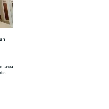
gan
n tanpa
nian