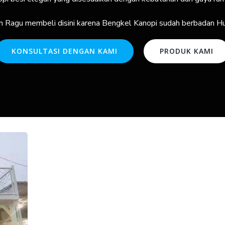
n Ragu membeli disini karena Bengkel Kanopi sudah berbadan 
KONSULTASI DENGAN KAMI
PRODUK KAMI